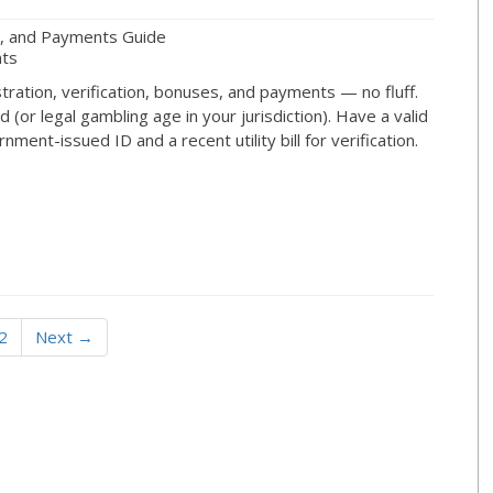
g, and Payments Guide
ts
stration, verification, bonuses, and payments — no fluff.
 (or legal gambling age in your jurisdiction). Have a valid
nt-issued ID and a recent utility bill for verification.
2
Next →