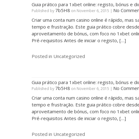
Guia prático para 1xbet online: registo, bónus e di
7b5H8
No Commen
Published by
on
November 6, 2015
|
Criar uma conta num casino online é rápido, mas
tempo e frustração. Este guia prático cobre desd
aproveitamento de bónus, com foco no 1xbet onlin
Pré-requisitos Antes de iniciar o registo,
[…]
Posted in
Uncategorized
Guia prático para 1xbet online: registo, bónus e di
7b5H8
No Commen
Published by
on
November 6, 2015
|
Criar uma conta num casino online é rápido, mas
tempo e frustração. Este guia prático cobre desd
aproveitamento de bónus, com foco no 1xbet onlin
Pré-requisitos Antes de iniciar o registo,
[…]
Posted in
Uncategorized