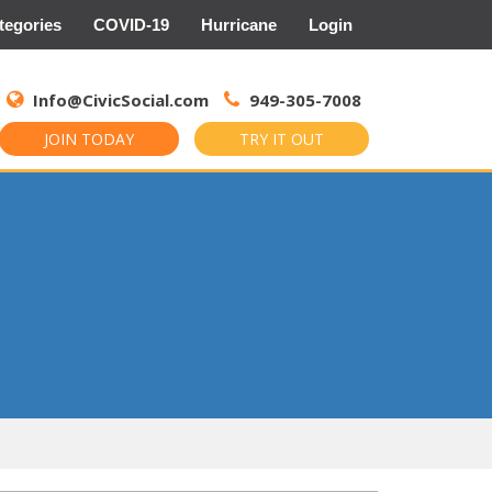
tegories
COVID-19
Hurricane
Login
Search
for:
Info@CivicSocial.com
949-305-7008
JOIN TODAY
TRY IT OUT