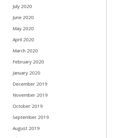
July 2020
June 2020
May 2020
April 2020
March 2020
February 2020
January 2020
December 2019
November 2019
October 2019
September 2019
August 2019