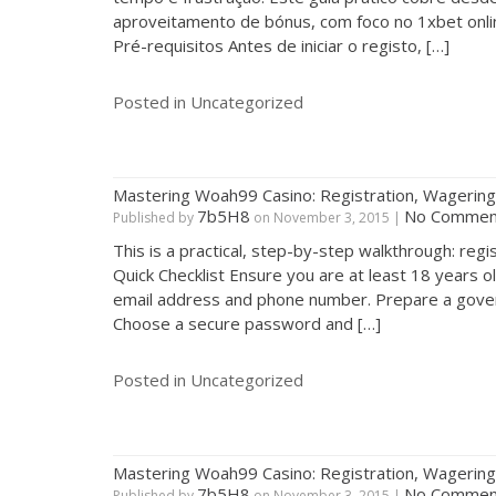
aproveitamento de bónus, com foco no 1xbet onlin
Pré-requisitos Antes de iniciar o registo,
[…]
Posted in
Uncategorized
Mastering Woah99 Casino: Registration, Wagerin
7b5H8
No Commen
Published by
on
November 3, 2015
|
This is a practical, step-by-step walkthrough: regi
Quick Checklist Ensure you are at least 18 years old
email address and phone number. Prepare a governme
Choose a secure password and
[…]
Posted in
Uncategorized
Mastering Woah99 Casino: Registration, Wagerin
7b5H8
No Commen
Published by
on
November 3, 2015
|