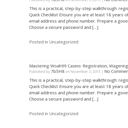
This is a practical, step-by-step walkthrough: regi
Quick Checklist Ensure you are at least 18 years old
email address and phone number. Prepare a governme
Choose a secure password and
[…]
Posted in
Uncategorized
Mastering Woah99 Casino: Registration, Wagerin
7b5H8
No Commen
Published by
on
November 3, 2015
|
This is a practical, step-by-step walkthrough: regi
Quick Checklist Ensure you are at least 18 years old
email address and phone number. Prepare a governme
Choose a secure password and
[…]
Posted in
Uncategorized