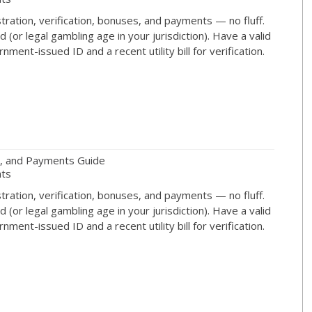
stration, verification, bonuses, and payments — no fluff.
 (or legal gambling age in your jurisdiction). Have a valid
nt-issued ID and a recent utility bill for verification.
g, and Payments Guide
ts
stration, verification, bonuses, and payments — no fluff.
 (or legal gambling age in your jurisdiction). Have a valid
nt-issued ID and a recent utility bill for verification.