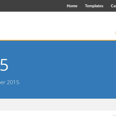
Home
Templates
Ca
5
ber 2015.