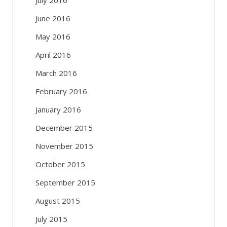
June 2016
May 2016
April 2016
March 2016
February 2016
January 2016
December 2015
November 2015
October 2015
September 2015
August 2015
July 2015