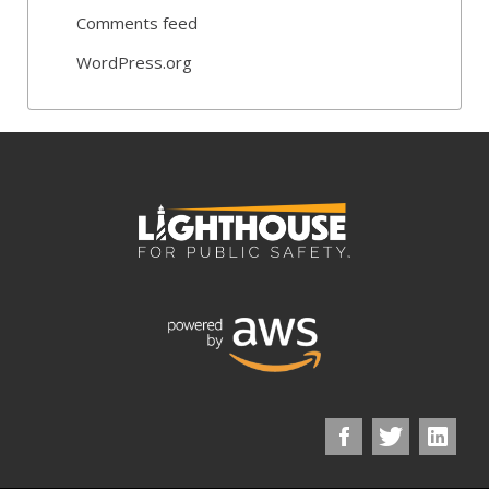
Comments feed
WordPress.org