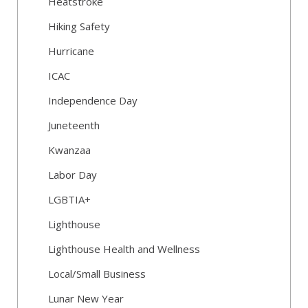
Heatstroke
Hiking Safety
Hurricane
ICAC
Independence Day
Juneteenth
Kwanzaa
Labor Day
LGBTIA+
Lighthouse
Lighthouse Health and Wellness
Local/Small Business
Lunar New Year