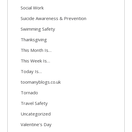
Social Work
Suicide Awareness & Prevention
Swimming Safety
Thanksgiving
This Month Is…
This Week Is…
Today Is…
toomanyblogs.co.uk
Tornado
Travel Safety
Uncategorized
Valentine's Day