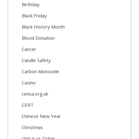
Birthday
Black Friday
Black History Month
Blood Donation
Cancer
Candle Safety
Carbon Monoxide
Casino
censa.org.uk
CERT
Chinese New Year
Christmas
Click it or Ticket