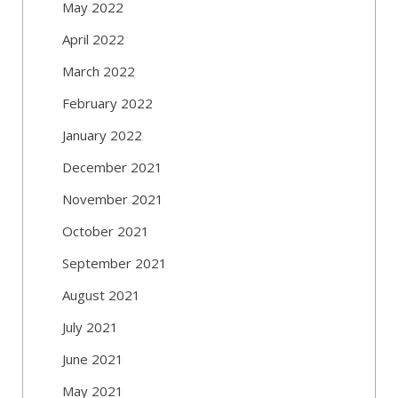
May 2022
April 2022
March 2022
February 2022
January 2022
December 2021
November 2021
October 2021
September 2021
August 2021
July 2021
June 2021
May 2021