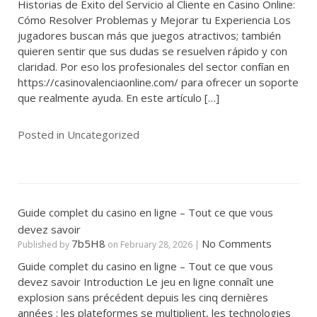
Historias de Éxito del Servicio al Cliente en Casino Online:
Cómo Resolver Problemas y Mejorar tu Experiencia Los
jugadores buscan más que juegos atractivos; también
quieren sentir que sus dudas se resuelven rápido y con
claridad. Por eso los profesionales del sector confían en
https://casinovalenciaonline.com/ para ofrecer un soporte
que realmente ayuda. En este artículo
[…]
Posted in
Uncategorized
Guide complet du casino en ligne – Tout ce que vous
devez savoir
7b5H8
No Comments
Published by
on
February 28, 2026
|
Guide complet du casino en ligne – Tout ce que vous
devez savoir Introduction Le jeu en ligne connaît une
explosion sans précédent depuis les cinq dernières
années : les plateformes se multiplient, les technologies