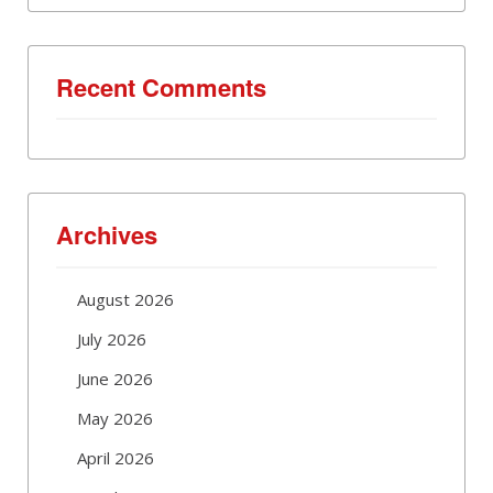
Recent Comments
Archives
August 2026
July 2026
June 2026
May 2026
April 2026