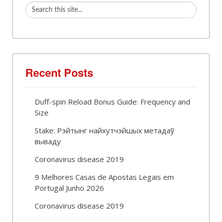
Recent Posts
Duff-spin Reload Bonus Guide: Frequency and
Size
Stake: Рэйтынг найхутчэйшых метадаў
вываду
Coronavirus disease 2019
9 Melhores Casas de Apostas Legais em
Portugal Junho 2026
Coronavirus disease 2019