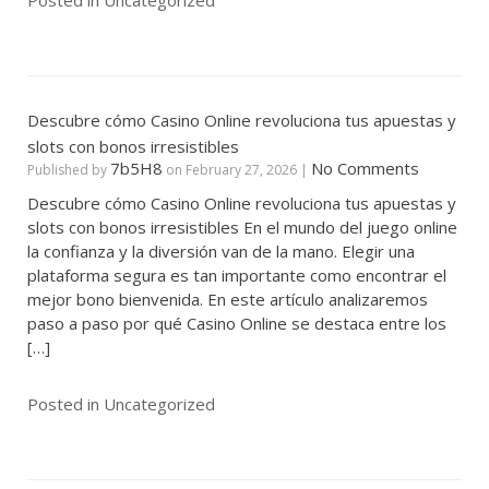
Posted in
Uncategorized
Descubre cómo Casino Online revoluciona tus apuestas y
slots con bonos irresistibles
7b5H8
No Comments
Published by
on
February 27, 2026
|
Descubre cómo Casino Online revoluciona tus apuestas y
slots con bonos irresistibles En el mundo del juego online
la confianza y la diversión van de la mano. Elegir una
plataforma segura es tan importante como encontrar el
mejor bono bienvenida. En este artículo analizaremos
paso a paso por qué Casino Online se destaca entre los
[…]
Posted in
Uncategorized