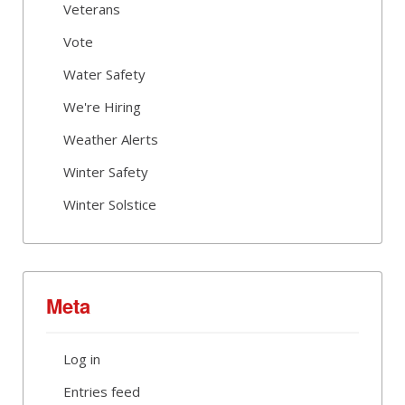
Veterans
Vote
Water Safety
We're Hiring
Weather Alerts
Winter Safety
Winter Solstice
Meta
Log in
Entries feed