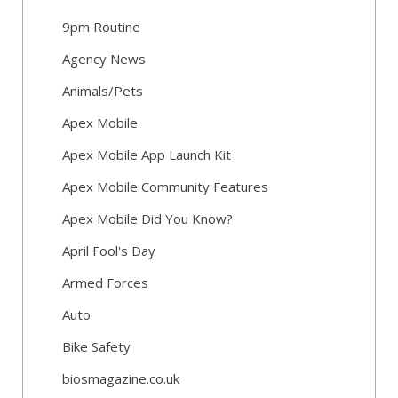
9pm Routine
Agency News
Animals/Pets
Apex Mobile
Apex Mobile App Launch Kit
Apex Mobile Community Features
Apex Mobile Did You Know?
April Fool's Day
Armed Forces
Auto
Bike Safety
biosmagazine.co.uk