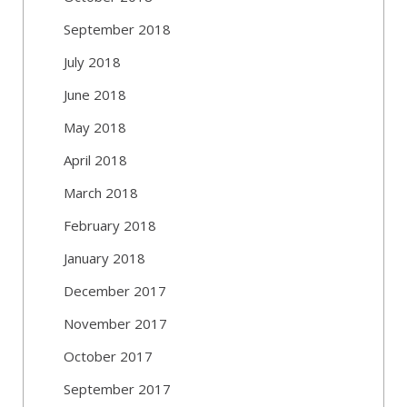
September 2018
July 2018
June 2018
May 2018
April 2018
March 2018
February 2018
January 2018
December 2017
November 2017
October 2017
September 2017