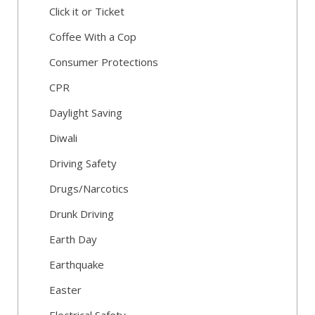
Click it or Ticket
Coffee With a Cop
Consumer Protections
CPR
Daylight Saving
Diwali
Driving Safety
Drugs/Narcotics
Drunk Driving
Earth Day
Earthquake
Easter