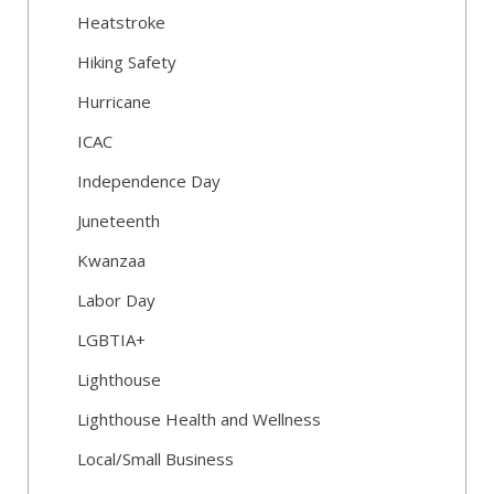
Heatstroke
Hiking Safety
Hurricane
ICAC
Independence Day
Juneteenth
Kwanzaa
Labor Day
LGBTIA+
Lighthouse
Lighthouse Health and Wellness
Local/Small Business