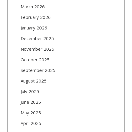
March 2026
February 2026
January 2026
December 2025
November 2025
October 2025
September 2025
August 2025
July 2025
June 2025
May 2025
April 2025