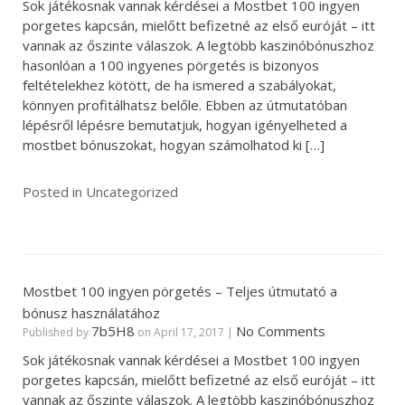
Sok játékosnak vannak kérdései a Mostbet 100 ingyen
porgetes kapcsán, mielőtt befizetné az első euróját – itt
vannak az őszinte válaszok. A legtöbb kaszinóbónuszhoz
hasonlóan a 100 ingyenes pörgetés is bizonyos
feltételekhez kötött, de ha ismered a szabályokat,
könnyen profitálhatsz belőle. Ebben az útmutatóban
lépésről lépésre bemutatjuk, hogyan igényelheted a
mostbet bónuszokat, hogyan számolhatod ki
[…]
Posted in
Uncategorized
Mostbet 100 ingyen pörgetés – Teljes útmutató a
bónusz használatához
7b5H8
No Comments
Published by
on
April 17, 2017
|
Sok játékosnak vannak kérdései a Mostbet 100 ingyen
porgetes kapcsán, mielőtt befizetné az első euróját – itt
vannak az őszinte válaszok. A legtöbb kaszinóbónuszhoz