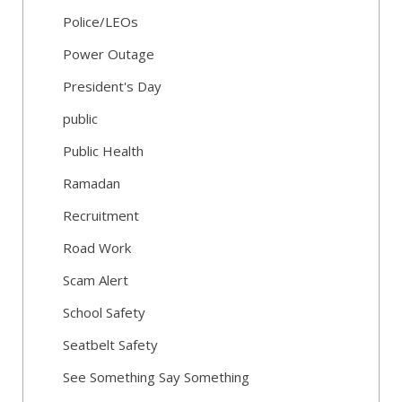
Police/LEOs
Power Outage
President's Day
public
Public Health
Ramadan
Recruitment
Road Work
Scam Alert
School Safety
Seatbelt Safety
See Something Say Something