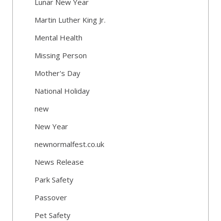
Lunar New Year
Martin Luther King Jr.
Mental Health
Missing Person
Mother's Day
National Holiday
new
New Year
newnormalfest.co.uk
News Release
Park Safety
Passover
Pet Safety