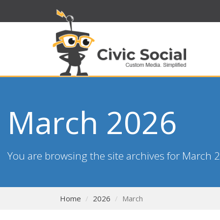
March 2026
You are browsing the site archives for March 
Home
2026
March