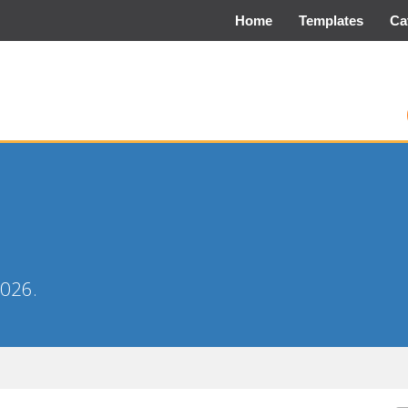
Home
Templates
Ca
2026.