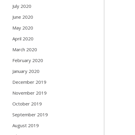
July 2020
June 2020
May 2020
April 2020
March 2020
February 2020
January 2020
December 2019
November 2019
October 2019
September 2019
August 2019