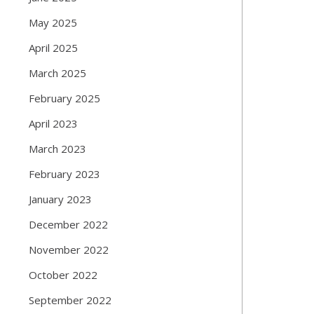
May 2025
April 2025
March 2025
February 2025
April 2023
March 2023
February 2023
January 2023
December 2022
November 2022
October 2022
September 2022