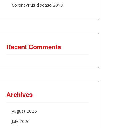
Coronavirus disease 2019
Recent Comments
Archives
August 2026
July 2026