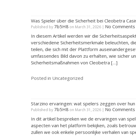
Was Spieler über die Sicherheit bei Cleobetra Casi
7b5H8
No Comments
Published by
on
March 31, 2026
|
In diesem Artikel werden wir die Sicherheitsaspe
verschiedene Sicherheitsmerkmale beleuchten, die
teilen, die sich mit der Plattform auseinandergese
umfassendes Bild davon zu erhalten, wie sicher un
Sicherheitsmaßnahmen von Cleobetra
[…]
Posted in
Uncategorized
Starzino ervaringen: wat spelers zeggen over hun t
7b5H8
No Comments
Published by
on
March 31, 2026
|
In dit artikel bespreken we de ervaringen van spele
aspecten van het platform bekijken, zoals betrou
zullen we ook enkele persoonlijke verhalen van spe