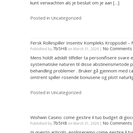
kunt verwachten als je besluit om je aan
[…]
Posted in
Uncategorized
Fersk Rollespiller Insentiv Kompleks Kroppsdel – 
7b5H8
No Comments
Published by
on
March 31, 2026
|
Mens holdt adskilt tilfeller ta personifisere svar
systematiske naturen til disse abstinensmetode pr
behandling problemer . Bruker gå gjennom med c
omtrent spiller rosende bonusene og plott naturl
Posted in
Uncategorized
Wishwin Casino: come gestire il tuo budget di gioc
7b5H8
No Comments
Published by
on
March 31, 2026
|
In questo articolo, esploreremo come gestire il tuo