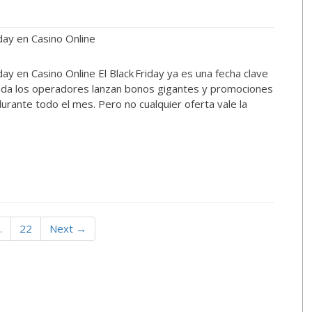
day en Casino Online
ay en Casino Online El Black Friday ya es una fecha clave
nada los operadores lanzan bonos gigantes y promociones
urante todo el mes. Pero no cualquier oferta vale la
…
22
Next →