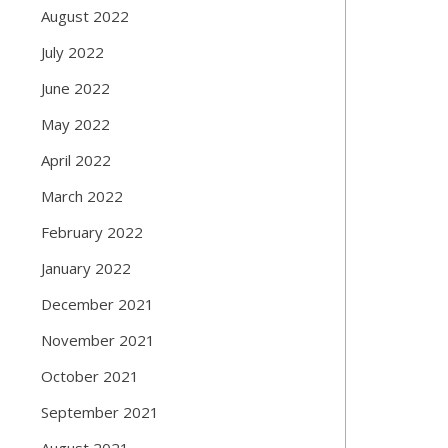
August 2022
July 2022
June 2022
May 2022
April 2022
March 2022
February 2022
January 2022
December 2021
November 2021
October 2021
September 2021
August 2021